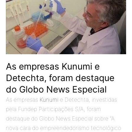
As empresas Kunumi e
Detechta, foram destaque
do Globo News Especial
As empresas 
Kunumi
 e Detechta, investidas 
pela Fundep Participações S/A, foram 
destaque do Globo News Especial sobre “A 
nova cara do empreendedorismo tecnológico 