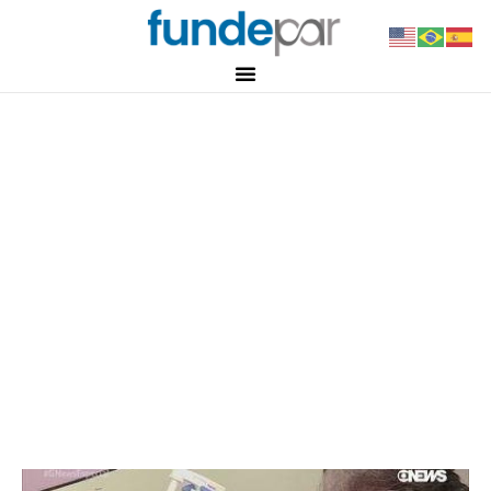
Notícias
As empresas Kunumi e
Detechta, foram destaque
do Globo News Especial
6 de setembro de 2018