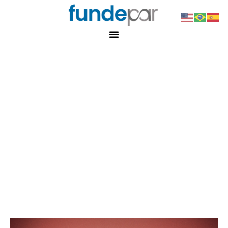
Notícias
Investida Arapy recebe
prêmio nacional de
inovação
6 de julho de 2026