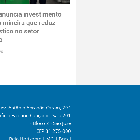
anuncia investimento
p mineira que reduz
stico no setor
o
26
Av. Antônio Abrahão Caram, 794
ifício Fabiano Cançado - Sala 201
- Bloco 2 - São José
CEP 31.275-000
Belo Horizonte | MG | Brasil