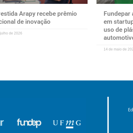
vestida Arapy recebe prêmio
Fundepar 
cional de inovação
em startu
uso de plá
 julho de 2026
automotiv
14 de maio de 20
Ed