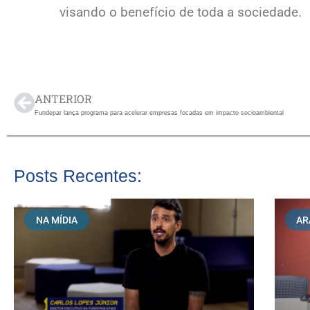
visando o benefício de toda a sociedade.
ANTERIOR
Fundepar lança programa para acelerar empresas focadas em impacto socioambiental
Posts Recentes:
NA MÍDIA
AR