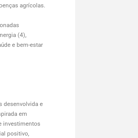
doenças agrícolas.
cionadas
nergia (4),
saúde e bem-estar
s desenvolvida e
spirada em
e investimentos
l positivo,