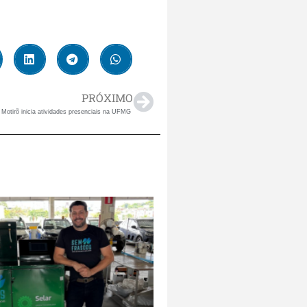
PRÓXIMO
 Motirõ inicia atividades presenciais na UFMG