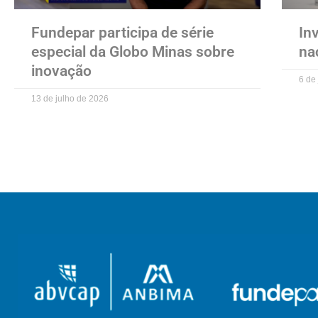
Fundepar participa de série
In
especial da Globo Minas sobre
na
inovação
6 de
13 de julho de 2026