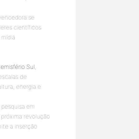
vencedora se 
res científicos 
mídia 
emisfério Sul
, 
scalas de 
tura, energia e 
 pesquisa em 
próxima revolução 
ite a inserção 