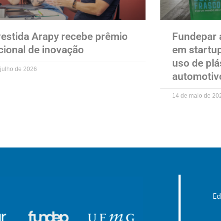
vestida Arapy recebe prêmio
Fundepar 
cional de inovação
em startu
uso de plá
 julho de 2026
automotiv
14 de maio de 20
Ed