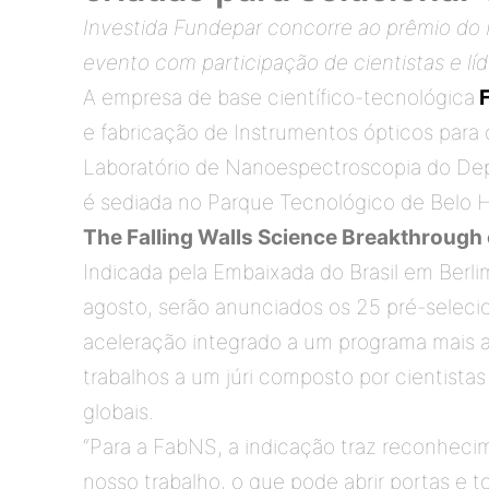
Investida Fundepar concorre ao prêmio do 
evento com participação de cientistas e líd
A empresa de base científico-tecnológica
e fabricação de Instrumentos ópticos para 
Laboratório de Nanoespectroscopia do Depa
é sediada no Parque Tecnológico de Belo H
The Falling Walls Science Breakthrough 
Indicada pela Embaixada do Brasil em Berlim
agosto, serão anunciados os 25 pré-selecion
aceleração integrado a um programa mais a
trabalhos a um júri composto por cientista
globais.  
“Para a FabNS, a indicação traz reconhecim
nosso trabalho, o que pode abrir portas e t