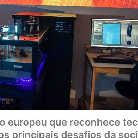
o europeu que reconhece tec
 os principais desafios da so