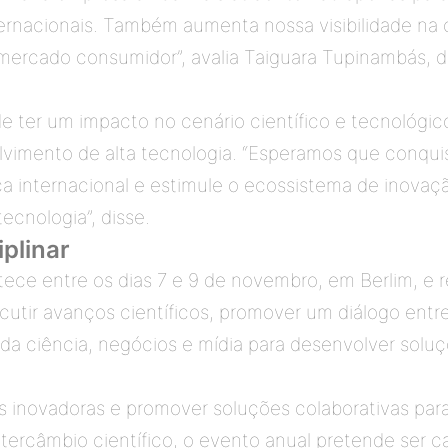
ternacionais. Também aumenta nossa visibilidade na
 mercado consumidor”, avalia Taiguara Tupinambás, di
ter um impacto no cenário científico e tecnológico b
lvimento de alta tecnologia. “Esperamos que conqui
a internacional e estimule o ecossistema de inovação
cnologia”, disse. 
iplinar
ce entre os dias 7 e 9 de novembro, em Berlim, e re
iscutir avanços científicos, promover um diálogo entre
 da ciência, negócios e mídia para desenvolver soluç
s inovadoras e promover soluções colaborativas para
ercâmbio científico, o evento anual pretende ser cat