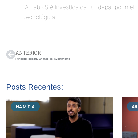
 A FabNS é investida da Fundepar por meio
tecnológica. 
ANTERIOR
Fundepar celebra 10 anos de investimento
Posts Recentes:
NA MÍDIA
AR