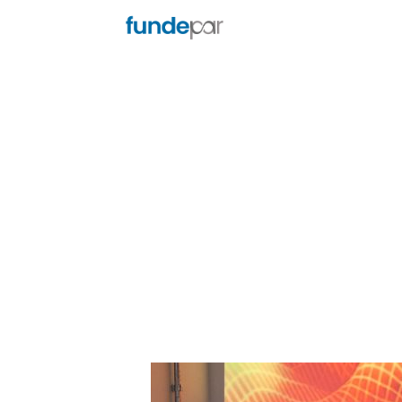
Notícias
FabNS concorre 
20 de julho de 2023