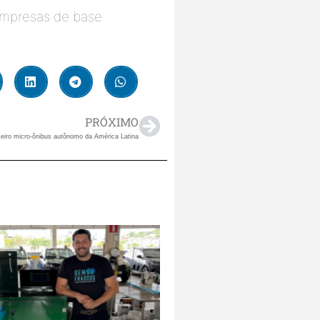
empresas de base 
PRÓXIMO
eiro micro-ônibus autônomo da América Latina