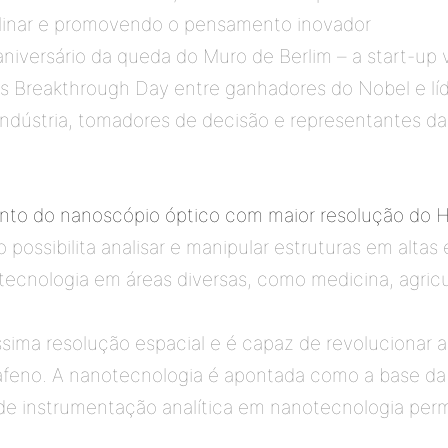
plinar e promovendo o pensamento inovador 
niversário da queda do Muro de Berlim – a start-up 
ls Breakthrough Day entre ganhadores do Nobel e líde
indústria, tomadores de decisão e representantes da 
nto do nanoscópio óptico com maior resolução do H
sibilita analisar e manipular estruturas em altas e
tecnologia em áreas diversas, como medicina, agricul
sima resolução espacial e é capaz de revolucionar a
afeno. A nanotecnologia é apontada como a base da 
ea de instrumentação analítica em nanotecnologia perm