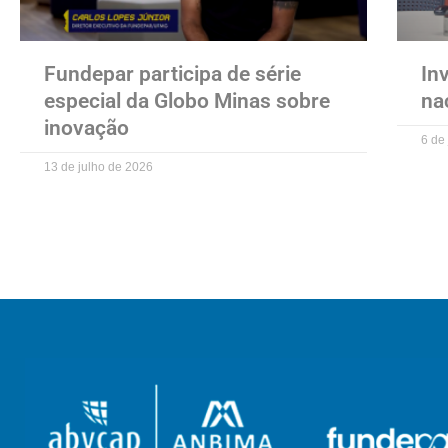
Fundepar participa de série
In
especial da Globo Minas sobre
na
inovação
6 de
13 de julho de 2026