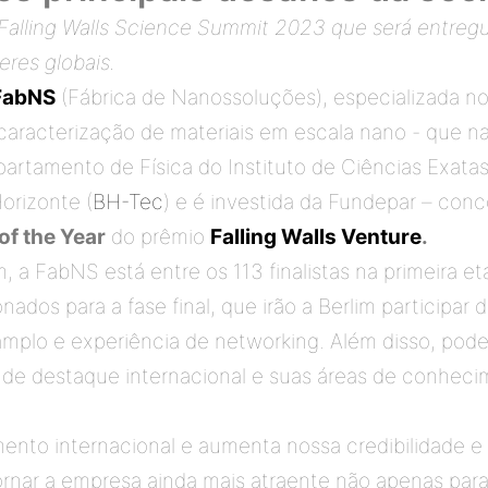
Falling Walls Science Summit 2023 que será entregu
eres globais.
FabNS
 (Fábrica de Nanossoluções), especializada n
caracterização de materiais em escala nano - que n
rtamento de Física do Instituto de Ciências Exatas
orizonte (
BH-Tec
of the Year
 do prêmio 
Falling Walls Venture
.
, a FabNS está entre os 113 finalistas na primeira e
ados para a fase final, que irão a Berlim participar 
mplo e experiência de networking. Além disso, pode
s de destaque internacional e suas áreas de conhecim
ento internacional e aumenta nossa credibilidade e
ornar a empresa ainda mais atraente não apenas para