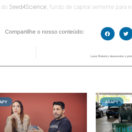
 do 
Seed4Science
, fundo de capital semente para 
Compartilhe o nosso conteúdo:
Lume Robotics desenvolve o prim
APY
ARAPY