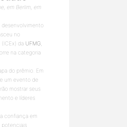
e, em Berlim, em 
o desenvolvimento 
asceu no 
 (ICEx) da 
UFMG
, 
) e é investida da Fundepar – concorre na categoria 
tapa do prêmio. Em 
de um evento de 
rão mostrar seus 
ento e líderes 
 a confiança em 
 potenciais 