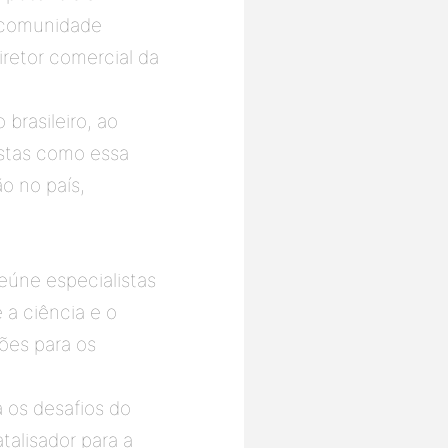
 comunidade 
retor comercial da 
rasileiro, ao 
stas como essa 
 no país, 
úne especialistas 
 a ciência e o 
ões para os 
 os desafios do 
alisador para a 